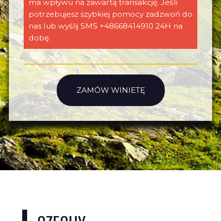
ma wpływu na zawartą transakcję. Jeśli
potrzebujesz szybkiej pomocy zadzwoń do
nas lub wyślij SMS +48668414910 24H na
dobę.
ZAMÓW WINIETĘ