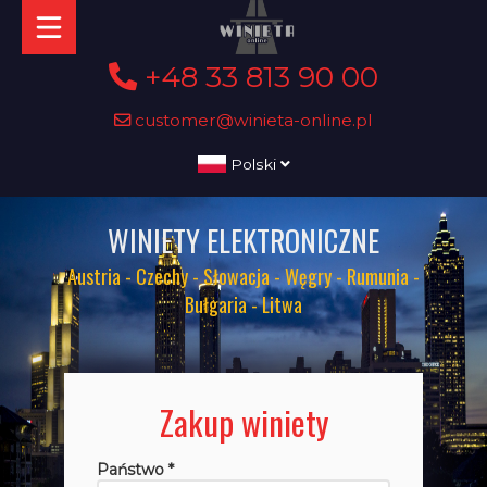
+48 33 813 90 00
customer@winieta-online.pl
Polski
WINIETY ELEKTRONICZNE
Austria - Czechy - Słowacja - Węgry - Rumunia -
Bułgaria - Litwa
Zakup winiety
Państwo *