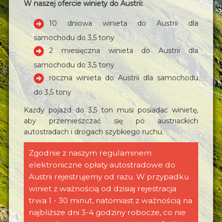
W naszej ofercie winiety do Austrii:
10 dniowa winieta do Austrii dla
samochodu do 3,5 tony
2 miesięczna winieta do Austrii dla
samochodu do 3,5 tony
roczna winieta do Austrii dla samochodu
do 3,5 tony
Każdy pojazd do 3,5 ton musi posiadać winietę,
aby przemieszczać się po austriackich
autostradach i drogach szybkiego ruchu.
Zgodnie z naszym regulaminem
elektroniczne opłaty autostradowe do
Austrii rejestrujemy od razu. W przypadku
winiet z ważnością od dzisiaj rejestracja
trwa 1 - 30 minut, natomiast z ważnością na
najbliższe dni 3-4 godziny robocze, co nie