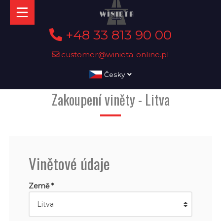
+48 33 813 90 00
customer@winieta-online.pl
Česky
Zakoupení viněty - Litva
Vinětové údaje
Země *