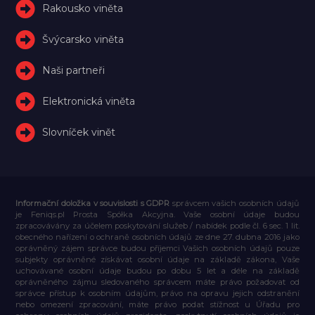
Rakousko viněta
Švýcarsko viněta
Naši partneři
Elektronická viněta
Slovníček vinět
Informační doložka v souvislosti s GDPR
správcem vašich osobních údajů
je Feniqs.pl Prosta Spółka Akcyjna. Vaše osobní údaje budou
zpracovávány za účelem poskytování služeb / nabídek podle čl. 6 sec. 1 lit.
obecného nařízení o ochraně osobních údajů ze dne 27. dubna 2016 jako
oprávněný zájem správce budou příjemci Vašich osobních údajů pouze
subjekty oprávněné získávat osobní údaje na základě zákona, Vaše
uchovávané osobní údaje budou po dobu 5 let a déle na základě
oprávněného zájmu sledovaného správcem máte právo požadovat od
správce přístup k osobním údajům, právo na opravu jejich odstranění
nebo omezení zpracování, máte právo podat stížnost u Úřadu pro