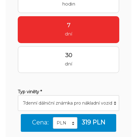
hodin
7
dní
30
dní
Typ viněty *
Cena:
319 PLN