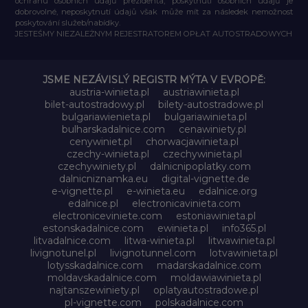
ochranu osobních údajů prezidenta, poskytnutí osobních údajů je
dobrovolné, neposkytnutí údajů však může mít za následek nemožnost
poskytování služeb/nabídky.
JESTEŚMY NIEZALEŻNYM REJESTRATOREM OPŁAT AUTOSTRADOWYCH
JSME NEZÁVISLÝ REGISTR MÝTA V EVROPĚ:
austria-winieta.pl
austriawinieta.pl
bilet-autostradowy.pl
bilety-autostradowe.pl
bulgariawienieta.pl
bulgariawinieta.pl
bulharskadalnice.com
cenawiniety.pl
cenywiniet.pl
chorwacjawinieta.pl
czechy-winieta.pl
czechywinieta.pl
czechywiniety.pl
dalnicnipoplatky.com
dalnicniznamka.eu
digital-vignette.de
e-vignette.pl
e-winieta.eu
edalnice.org
edalnice.pl
electronicavinieta.com
electroniceviniete.com
estoniawinieta.pl
estonskadalnice.com
ewinieta.pl
info365.pl
litvadalnice.com
litwa-winieta.pl
litwawinieta.pl
livignotunel.pl
livignotunnel.com
lotvawinieta.pl
lotysskadalnice.com
madarskadalnice.com
moldavskadalnice.com
moldawiawinieta.pl
najtanszewiniety.pl
oplatyautostradowe.pl
pl-vignette.com
polskadalnice.com