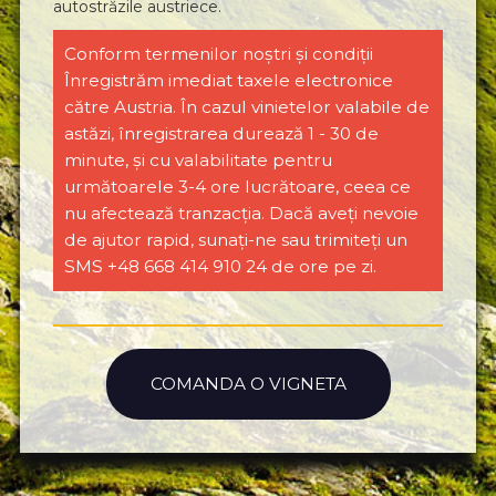
autostrăzile austriece.
Conform termenilor noștri și condiții
Înregistrăm imediat taxele electronice
către Austria. În cazul vinietelor valabile de
astăzi, înregistrarea durează 1 - 30 de
minute, și cu valabilitate pentru
următoarele 3-4 ore lucrătoare, ceea ce
nu afectează tranzacția. Dacă aveți nevoie
de ajutor rapid, sunați-ne sau trimiteți un
SMS +48 668 414 910 24 de ore pe zi.
COMANDA O VIGNETA